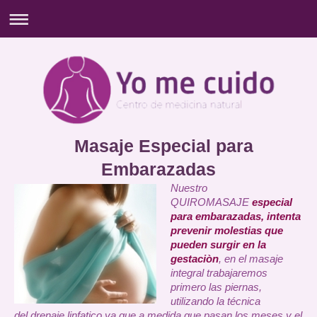
Masaje Especial para
Embarazadas
Nuestro
QUIROMASAJE
especial
para embarazadas, intenta
prevenir molestias que
pueden surgir en la
gestaciòn
, en el masaje
integral trabajaremos
primero las piernas,
utilizando la técnica
del drenaje linfatico ya que a medida que pasan los meses y el